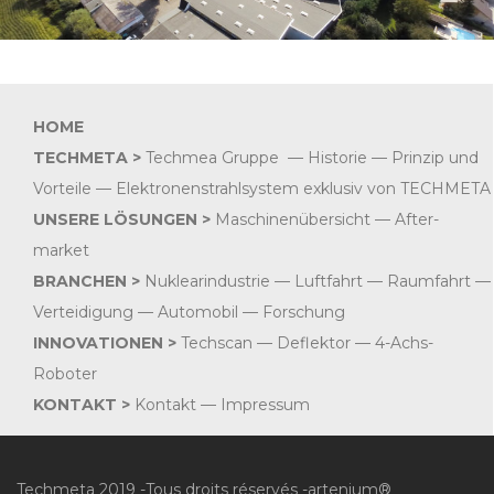
HOME
TECHMETA >
Techmea Gruppe
—
Historie
— Prinzip und
Vorteile —
Elektronenstrahlsystem exklusiv von TECHMETA
UNSERE LÖSUNGEN
>
Maschinenübersicht
—
After-
market
BRANCHEN >
Nuklearindustrie
—
Luftfahrt
—
Raumfahrt
—
Verteidigung
—
Automobil
—
Forschung
INNOVATIONEN >
Techscan
—
Deflektor
—
4-Achs-
Roboter
KONTAKT >
Kontakt
—
Impressum
Techmeta 2019 -Tous droits réservés -
artenium®