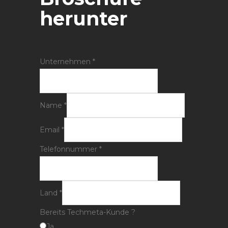
herunter
Unternehmen
*
Name
*
Email
*
Telefonnummer
*
Land
*
Bereits Techmeta-Kunde ?
Ja