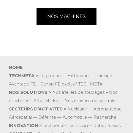
NOS MACHINES
HOME
TECHMETA >
Le groupe
—
Historique
—
Principe
Avantage FE
–
Canon FE exclusif TECHMETA
NOS SOLUTIONS >
Nos ateliers de soudages
–
Nos
machines
–
After Market
–
Nos moyens de contrôle
SECTEURS D’ACTIVITÉS >
Nucléaire
—
Aéronautique
—
Aérospatial
—
Défense
—
Automobile
—
Recherche
INNOVATION >
Techbend— Techscan— Robot 4 axes